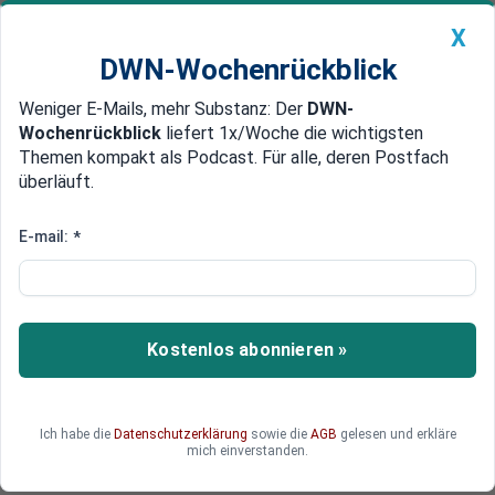
X
DWN-Wochenrückblick
Weniger E-Mails, mehr Substanz: Der
DWN-
Geldanlage Premium
Newsticker
MEIN DWN:
Wochenrückblick
liefert 1x/Woche die wichtigsten
Edelmetalle
DWN-Magazin
China
Themen kompakt als Podcast. Für alle, deren Postfach
überläuft.
DWN-Wochenrückblick
Auto Premium
Australien baut „Quarantäne-
E-mail:
*
Camps“ für tausende Menschen
In der australischen Provinz Queensland werden
große Einrichtungen gebaut, in denen tausende
Kostenlos abonnieren »
Menschen „untergebracht“ werden können.
Begründet werden die massiven Eingriffe in die
Freiheitsrechte der Bürger mit dem Kampf gegen
Ich habe die
Datenschutzerklärung
sowie die
AGB
gelesen und erkläre
das Corona-Virus.
mich einverstanden.