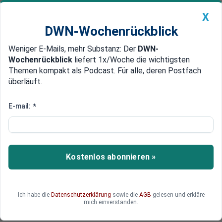
X
DWN-Wochenrückblick
Weniger E-Mails, mehr Substanz: Der
DWN-
Geldanlage Premium
Newsticker
MEIN DWN:
Wochenrückblick
liefert 1x/Woche die wichtigsten
Edelmetalle
DWN-Magazin
China
Themen kompakt als Podcast. Für alle, deren Postfach
überläuft.
DWN-Wochenrückblick
Auto Premium
Risikoanalyse: Große Inflations-
E-mail:
*
Unruhen beginnen im Jahr 2022
In Europa, Deutschland und dem Rest der Welt
könnte die inflationäre Entwicklung bis 2023 und
Kostenlos abonnieren »
darüber hinaus zu großen sozial-wirtschaftlichen
Unruhen führen. Denn der Nahrungsmittelpreis-
Index steigt rasant an. Europas Politiker sollten
Ich habe die
Datenschutzerklärung
sowie die
AGB
gelesen und erkläre
soziale und wirtschaftliche Präventiv-
mich einverstanden.
Maßnahmen treffen, bevor es zu spät ist.