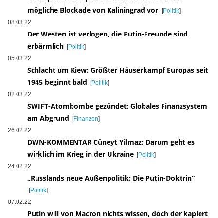
mögliche Blockade von Kaliningrad vor
[
Politik
]
08.03.22
Der Westen ist verlogen, die Putin-Freunde sind
erbärmlich
[
Politik
]
05.03.22
Schlacht um Kiew: Größter Häuserkampf Europas seit
1945 beginnt bald
[
Politik
]
02.03.22
SWIFT-Atombombe gezündet: Globales Finanzsystem
am Abgrund
[
Finanzen
]
26.02.22
DWN-KOMMENTAR Cüneyt Yilmaz: Darum geht es
wirklich im Krieg in der Ukraine
[
Politik
]
24.02.22
„Russlands neue Außenpolitik: Die Putin-Doktrin“
[
Politik
]
07.02.22
Putin will von Macron nichts wissen, doch der kapiert