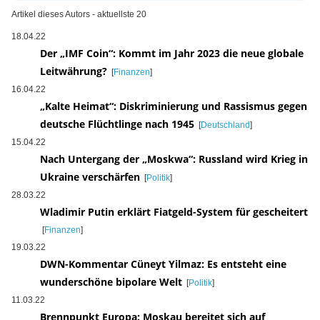
Artikel dieses Autors - aktuellste 20
18.04.22
Der „IMF Coin“: Kommt im Jahr 2023 die neue globale
Leitwährung?
[
Finanzen
]
16.04.22
„Kalte Heimat“: Diskriminierung und Rassismus gegen
deutsche Flüchtlinge nach 1945
[
Deutschland
]
15.04.22
Nach Untergang der „Moskwa“: Russland wird Krieg in
Ukraine verschärfen
[
Politik
]
28.03.22
Wladimir Putin erklärt Fiatgeld-System für gescheitert
[
Finanzen
]
19.03.22
DWN-Kommentar Cüneyt Yilmaz: Es entsteht eine
wunderschöne bipolare Welt
[
Politik
]
11.03.22
Brennpunkt Europa: Moskau bereitet sich auf