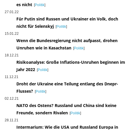
es nicht
[
Politik
]
27.01.22
Für Putin sind Russen und Ukrainer ein Volk, doch
nicht für Selenskyj
[
Politik
]
15.01.22
Wenn die Bundesregierung nicht aufpasst, drohen
Unruhen wie in Kasachstan
[
Politik
]
18.12.21
Risikoanalyse: Große Inflations-Unruhen beginnen im
Jahr 2022
[
Politik
]
11.12.21
Droht der Ukraine eine Teilung entlang des Dnepr-
Flusses?
[
Politik
]
02.12.21
NATO des Ostens? Russland und China sind keine
Freunde, sondern Rivalen
[
Politik
]
28.11.21
Intermarium: Wie die USA und Russland Europa in