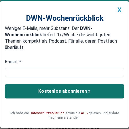
X
DWN-Wochenrückblick
Weniger E-Mails, mehr Substanz: Der
DWN-
Geldanlage Premium
Newsticker
MEIN DWN:
Wochenrückblick
liefert 1x/Woche die wichtigsten
Edelmetalle
DWN-Magazin
China
Themen kompakt als Podcast. Für alle, deren Postfach
überläuft.
DWN-Wochenrückblick
Auto Premium
Intermarium: Wie die USA und
E-mail:
*
Russland Europa in Einfluss-
Zonen aufteilen
Kostenlos abonnieren »
Die aktuellen Konfliktzonen in Osteuropa weisen
klare Konturen auf. Durch die Hintertür wird das
Intermarium-Konzept umgesetzt, das sich wie
eine geographische Bruchlinie durch Europa
Ich habe die
Datenschutzerklärung
sowie die
AGB
gelesen und erkläre
mich einverstanden.
zieht. Als Big Player auf dem europäischen
Schachbrett sind eindeutig die USA und