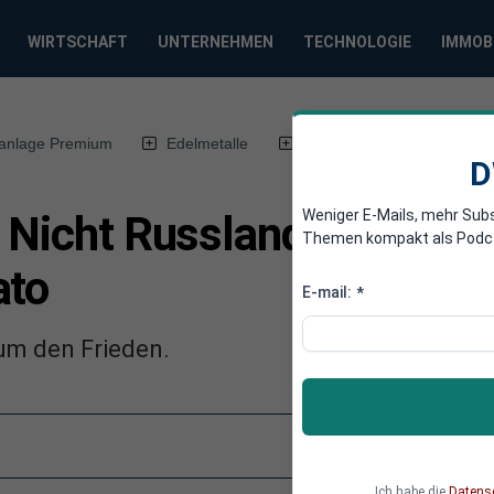
WIRTSCHAFT
UNTERNEHMEN
TECHNOLOGIE
IMMOB
anlage Premium
Edelmetalle
DWN-Magazin
Chin
D
Weniger E-Mails, mehr Sub
 Nicht Russland ist der A
Themen kompakt als Podcast
ato
E-mail:
*
um den Frieden.
Ich habe die
Datens