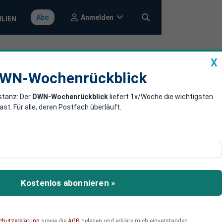
Anmelden
Abo
ILIEN
X
a
DWN-Wochenrückblick
WN-Wochenrückblick
stanz: Der
DWN-Wochenrückblick
liefert 1x/Woche die wichtigsten
ggressor,
. Für alle, deren Postfach überläuft.
Kostenlos abonnieren »
chutzerklärung
sowie die
AGB
gelesen und erkläre mich einverstanden.