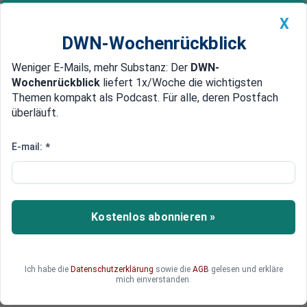
X
DWN-Wochenrückblick
Weniger E-Mails, mehr Substanz: Der
DWN-
Geldanlage Premium
Newsticker
MEIN DWN:
Wochenrückblick
liefert 1x/Woche die wichtigsten
Edelmetalle
DWN-Magazin
China
Themen kompakt als Podcast. Für alle, deren Postfach
überläuft.
DWN-Wochenrückblick
Auto Premium
Russischer Botschafter: "Die
E-mail:
*
Deutschen werden gezwungen,
auf vertrauensvolle Beziehungen
mit Russland zu verzichten"
Kostenlos abonnieren »
Im großen DWN-Interview nimmt der russische
Botschafter Sergej J. Netschajew unter anderem
Ich habe die
Datenschutzerklärung
sowie die
AGB
gelesen und erkläre
zum Ukraine-Konflikt, Nord Stream 2 sowie RT DE
mich einverstanden.
Stellung.