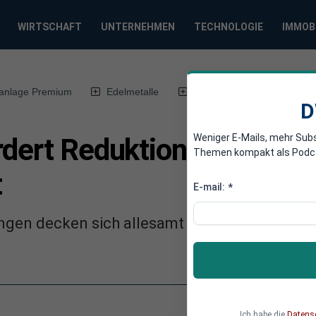
WIRTSCHAFT
UNTERNEHMEN
TECHNOLOGIE
IMMOB
anlage Premium
Edelmetalle
DWN-Magazin
Chin
D
Weniger E-Mails, mehr Sub
rdert Reduktion des Fle
Themen kompakt als Podcast
t
E-mail:
*
gen decken sich allesamt mit den Zielen der 
Ich habe die
Datens