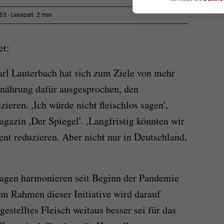
2 min
:53
Lesezeit:
et:
rl Lauterbach hat sich zum Ziele von mehr
nährung dafür ausgesprochen, den
ieren. ,Ich würde nicht fleischlos sagen',
gazin ,Der Spiegel'. ,Langfristig könnten wir
t reduzieren. Aber nicht nur in Deutschland,
agen harmonieren seit Beginn der Pandemie
 Im Rahmen dieser Initiative wird darauf
estelltes Fleisch weitaus besser sei für das