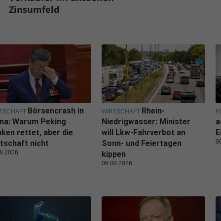
Zinsumfeld
Börsencrash in
Rhein-
TSCHAFT
WIRTSCHAFT
F
ina: Warum Peking
Niedrigwasser: Minister
a
ken rettet, aber die
will Lkw-Fahrverbot an
E
0
tschaft nicht
Sonn- und Feiertagen
8.2026
kippen
06.08.2026