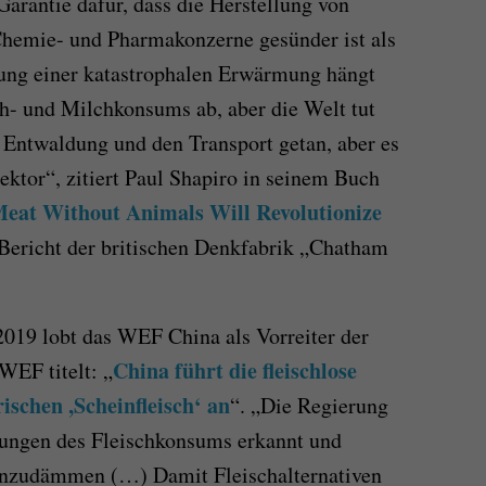
arantie dafür, dass die Herstellung von
Chemie- und Pharmakonzerne gesünder ist als
rung einer katastrophalen Erwärmung hängt
h- und Milchkonsums ab, aber die Welt tut
e Entwaldung und den Transport getan, aber es
ektor“, zitiert Paul Shapiro in seinem Buch
eat Without Animals Will Revolutionize
Bericht der britischen Denkfabrik „Chatham
019 lobt das WEF China als Vorreiter der
China führt die fleischlose
WEF titelt: „
ischen ,Scheinfleisch‘ an
“. „Die Regierung
kungen des Fleischkonsums erkannt und
inzudämmen (…) Damit Fleischalternativen