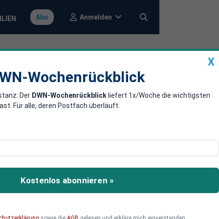
Anmelden
Abo
ILIEN
X
a
DWN-Wochenrückblick
WN-Wochenrückblick
stanz: Der
DWN-Wochenrückblick
liefert 1x/Woche die wichtigsten
ischkonsums
. Für alle, deren Postfach überläuft.
Great Reset-Initiative des
Kostenlos abonnieren »
chutzerklärung
sowie die
AGB
gelesen und erkläre mich einverstanden.