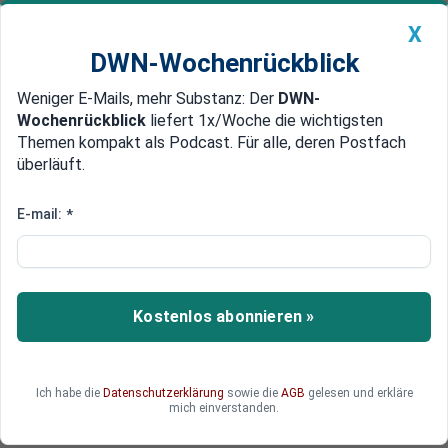
X
DWN-Wochenrückblick
Weniger E-Mails, mehr Substanz: Der
DWN-
Geldanlage Premium
Newsticker
MEIN DWN:
Wochenrückblick
liefert 1x/Woche die wichtigsten
Edelmetalle
DWN-Magazin
China
Themen kompakt als Podcast. Für alle, deren Postfach
überläuft.
DWN-Wochenrückblick
Auto Premium
Insider: Die Weltwirtschaft
E-mail:
*
steuert auf eine Öl-Knappheit zu
Branchen-Insider warnen, dass die Versorgung
mit Rohöl bald spürbar beeinträchtigt sein
Kostenlos abonnieren »
könnte.
Ich habe die
Datenschutzerklärung
sowie die
AGB
gelesen und erkläre
mich einverstanden.
Nicolas Dvorak