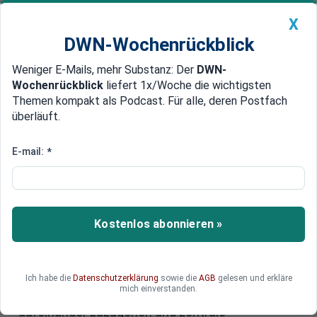
X
DWN-Wochenrückblick
Weniger E-Mails, mehr Substanz: Der
DWN-
Geldanlage Premium
Newsticker
MEIN DWN:
Wochenrückblick
liefert 1x/Woche die wichtigsten
Edelmetalle
DWN-Magazin
China
Themen kompakt als Podcast. Für alle, deren Postfach
überläuft.
DWN-Wochenrückblick
Auto Premium
Friedensverhandlungen in
E-mail:
*
Moskau: Trump-Gesandte
führen Gespräche mit Putin
Kostenlos abonnieren »
Die Gespräche zwischen Washington und
Moskau rücken die Suche nach einer
realistischen Friedenslösung wieder in den
Mittelpunkt der internationalen Diplomatie. Doch
Ich habe die
Datenschutzerklärung
sowie die
AGB
gelesen und erkläre
mich einverstanden.
wie weit sind beide Seiten tatsächlich bereit,
aufeinander zuzugehen und zentrale