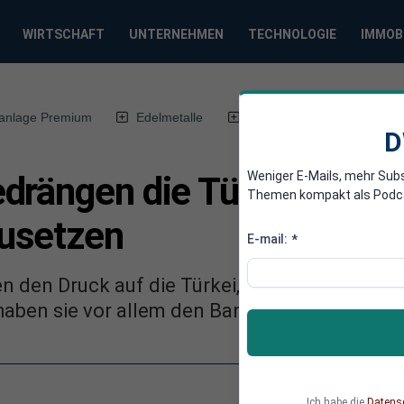
WIRTSCHAFT
UNTERNEHMEN
TECHNOLOGIE
IMMOB
anlage Premium
Edelmetalle
DWN-Magazin
Chin
D
Weniger E-Mails, mehr Sub
drängen die Türkei, Sank
Themen kompakt als Podcast
usetzen
E-mail:
*
en den Druck auf die Türkei, damit das Land 
haben sie vor allem den Bankensektor im Blic
Ich habe die
Datens