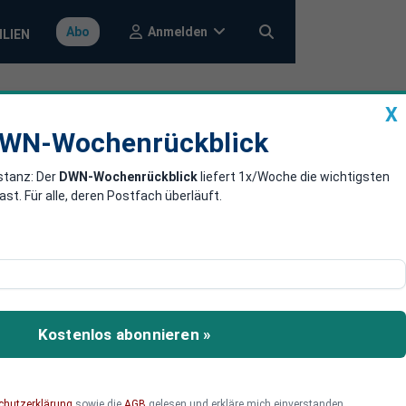
Anmelden
Abo
ILIEN
X
a
DWN-Wochenrückblick
WN-Wochenrückblick
stanz: Der
DWN-Wochenrückblick
liefert 1x/Woche die wichtigsten
tionen gegen
. Für alle, deren Postfach überläuft.
die Sanktionen gegen
k.
Kostenlos abonnieren »
chutzerklärung
sowie die
AGB
gelesen und erkläre mich einverstanden.