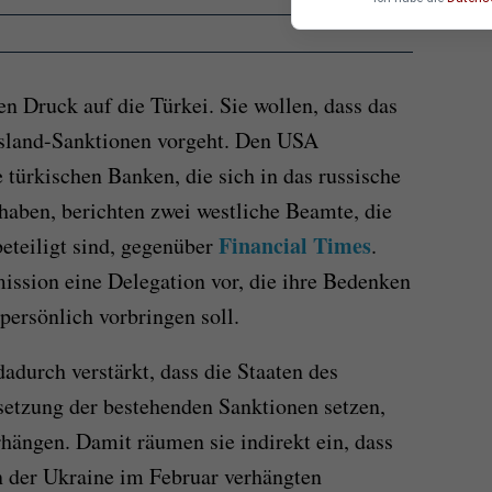
 Druck auf die Türkei. Sie wollen, dass das
land-Sanktionen vorgeht. Den USA
e türkischen Banken, die sich in das russische
haben, berichten zwei westliche Beamte, die
Financial Times
eteiligt sind, gegenüber
.
ssion eine Delegation vor, die ihre Bedenken
ersönlich vorbringen soll.
adurch verstärkt, dass die Staaten des
setzung der bestehenden Sanktionen setzen,
ängen. Damit räumen sie indirekt ein, dass
n der Ukraine im Februar verhängten