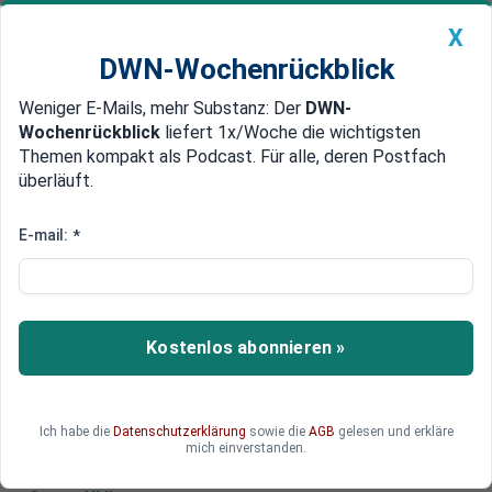
X
DWN-Wochenrückblick
Weniger E-Mails, mehr Substanz: Der
DWN-
Geldanlage Premium
Newsticker
MEIN DWN:
Wochenrückblick
liefert 1x/Woche die wichtigsten
Edelmetalle
DWN-Magazin
China
Themen kompakt als Podcast. Für alle, deren Postfach
überläuft.
DWN-Wochenrückblick
Auto Premium
Japan: Yen fällt auf tiefsten
E-mail:
*
Stand seit August 1990
Der Yen ist auf den tiefsten Stand seit mehr als
32 Jahren abgerutscht. Hintergrund sind die
Kostenlos abonnieren »
widersprüchlichen Ziele der japanischen
Geldpolitik.
Ich habe die
Datenschutzerklärung
sowie die
AGB
gelesen und erkläre
mich einverstanden.