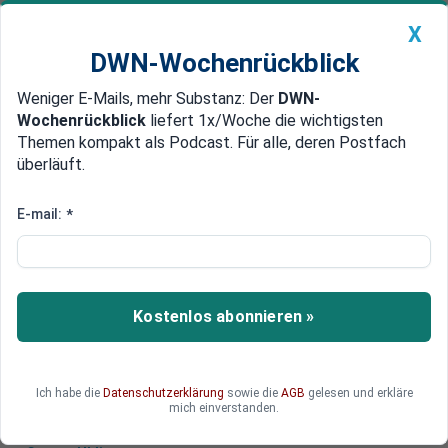
X
DWN-Wochenrückblick
Weniger E-Mails, mehr Substanz: Der
DWN-
Geldanlage Premium
Newsticker
MEIN DWN:
Wochenrückblick
liefert 1x/Woche die wichtigsten
Edelmetalle
DWN-Magazin
China
Themen kompakt als Podcast. Für alle, deren Postfach
überläuft.
DWN-Wochenrückblick
Auto Premium
US-Infanterie erreicht Basis in
E-mail:
*
Estland, nahe russischer Grenze
Die USA haben eine Infanterieeinheit auf einem
Stützpunkt in Estland stationiert, der nur wenige
Kostenlos abonnieren »
Kilometer von der Grenze zu Russland entfernt
liegt.
Ich habe die
Datenschutzerklärung
sowie die
AGB
gelesen und erkläre
mich einverstanden.