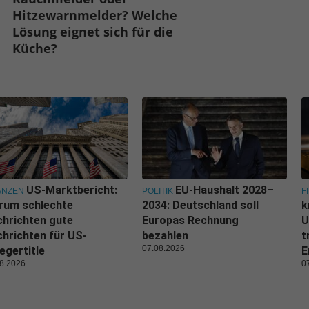
Hitzewarnmelder? Welche
Lösung eignet sich für die
Küche?
US-Marktbericht:
EU-Haushalt 2028–
ANZEN
POLITIK
F
rum schlechte
2034: Deutschland soll
k
hrichten gute
Europas Rechnung
U
hrichten für US-
bezahlen
t
07.08.2026
egertitle
E
8.2026
0