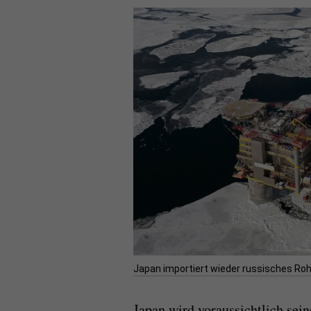
Japan importiert wieder russisches Rohö
Japan wird voraussichtlich sein