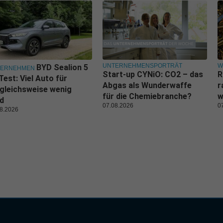
UNTERNEHMENSPORTRÄT
W
BYD Sealion 5
TERNEHMEN
Start-up CYNiO: CO2 – das
R
Test: Viel Auto für
Abgas als Wunderwaffe
r
gleichsweise wenig
für die Chemiebranche?
w
d
07.08.2026
0
8.2026