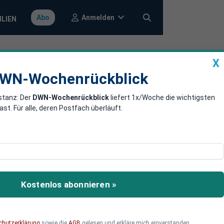
Anmelden
Abo
ILIEN
X
a
DWN-Wochenrückblick
WN-Wochenrückblick
stanz: Der
DWN-Wochenrückblick
liefert 1x/Woche die wichtigsten
sland
. Für alle, deren Postfach überläuft.
nd auf dem Weg nach
Kostenlos abonnieren »
chutzerklärung
sowie die
AGB
gelesen und erkläre mich einverstanden.