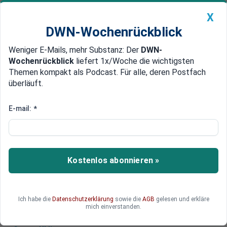
X
DWN-Wochenrückblick
Weniger E-Mails, mehr Substanz: Der
DWN-
Geldanlage Premium
Newsticker
MEIN DWN:
Wochenrückblick
liefert 1x/Woche die wichtigsten
Edelmetalle
DWN-Magazin
China
Themen kompakt als Podcast. Für alle, deren Postfach
überläuft.
DWN-Wochenrückblick
Auto Premium
LME: Russische Metalle bei
E-mail:
*
Kunden weltweit weiter gefragt
Die Londoner Metallbörse meldet zwar einen
Anstieg russischer Metalle in ihrem globalen
Kostenlos abonnieren »
Lagerhausnetz. Doch die Kunden akzeptieren das
Metall weiterhin, so die LME .
Ich habe die
Datenschutzerklärung
sowie die
AGB
gelesen und erkläre
mich einverstanden.