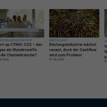
TERNEHMENSPORTRÄT
WIRTSCHAFT
P
rt-up CYNiO: CO2 – das
Rüstungsindustrie wächst
V
gas als Wunderwaffe
rasant, doch der Cashflow
W
 die Chemiebranche?
wird zum Problem
p
8.2026
07.08.2026
0