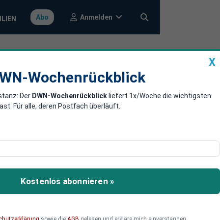
Anmelden
Abo
ILIEN
X
a
DWN-Wochenrückblick
WN-Wochenrückblick
stanz: Der
DWN-Wochenrückblick
liefert 1x/Woche die wichtigsten
n
. Für alle, deren Postfach überläuft.
uhigen. Allerdings, so
Kostenlos abonnieren »
chutzerklärung
sowie die
AGB
gelesen und erkläre mich einverstanden.