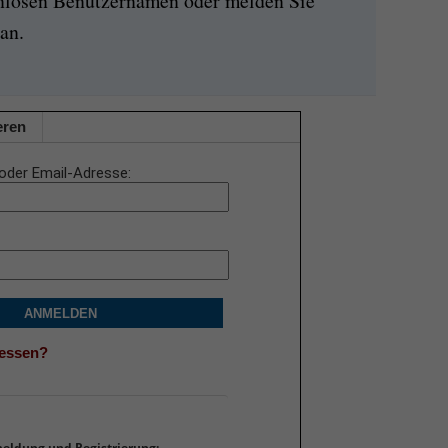
enlosen Benutzernamen oder melden Sie
an.
eren
oder Email-Adresse
ANMELDEN
gessen?
meldung und Registrierung: