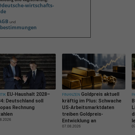
@deutsche-wirtschafts-
.de
AGB
und
zbestimmungen
EU-Haushalt 2028–
Goldpreis aktuell
ITIK
FINANZEN
P
4: Deutschland soll
kräftig im Plus: Schwache
B
ropas Rechnung
US-Arbeitsmarktdaten
L
zahlen
treiben Goldpreis-
d
8.2026
Entwicklung an
l
07.08.2026
0