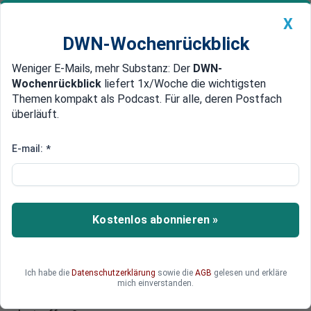
X
DWN-Wochenrückblick
Weniger E-Mails, mehr Substanz: Der
DWN-
Geldanlage Premium
Newsticker
MEIN DWN:
Wochenrückblick
liefert 1x/Woche die wichtigsten
Edelmetalle
DWN-Magazin
China
Themen kompakt als Podcast. Für alle, deren Postfach
überläuft.
DWN-Wochenrückblick
Auto Premium
Das wirtschaftliche Argument
E-mail:
*
für Europas CO2-Grenzsteuer
Die Europäische Union hat erstmals eine
Importsteuer auf Kohlenstoff eingeführt, der
Kostenlos abonnieren »
„CO2-Grenzausgleichsmechanismus“ (bzw.
CBAM). In der Bemühung die Klimakrise zu
bekämpfen, riskiert die EU jedoch einen
Ich habe die
Datenschutzerklärung
sowie die
AGB
gelesen und erkläre
Handelskonflikt mit den USA. Welche Branchen
mich einverstanden.
sind von diesen Maßnahmen besonders