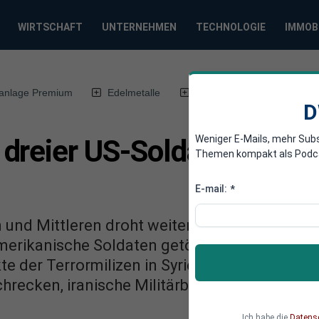
WIRTSCHAFT
UNTERNEHMEN
TECHNOLOGIE
IMMOB
anlage Premium
Edelmetalle
DWN-Magazin
Chin
D
Weniger E-Mails, mehr Sub
dreier US-Soldaten: USA
Themen kompakt als Podcast
E-mail:
*
 und Mittleren droht weiter zu eskalieren. N
amerikanische Soldaten getötet wurden, mehre
te der Terrormilizen in Syrien und Irak anzu
hrecken, iranische Militärberater und ihre Ei
Ich habe die
Datens