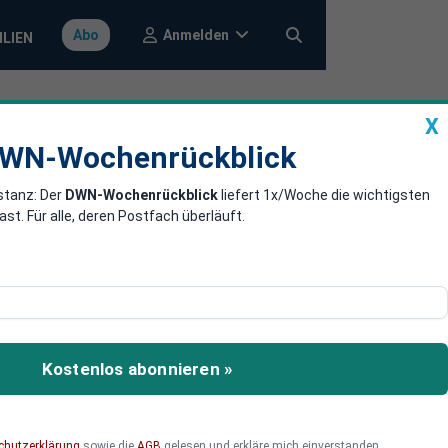
Anmelden
Abo
ILIEN
X
a
DWN-Wochenrückblick
WN-Wochenrückblick
stanz: Der
DWN-Wochenrückblick
liefert 1x/Woche die wichtigsten
 planen
. Für alle, deren Postfach überläuft.
ach dem Drohnenangriff in
n sich Berichte, wonach
Kostenlos abonnieren »
greifen. Dabei werde man
nrichtungen anzugreifen.
chutzerklärung
sowie die
AGB
gelesen und erkläre mich einverstanden.