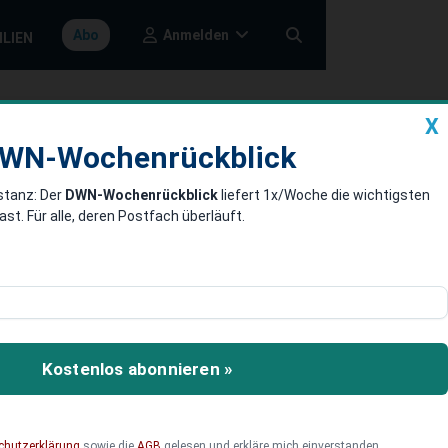
Anmelden
Abo
ILIEN
X
a
DWN-Wochenrückblick
WN-Wochenrückblick
stanz: Der
DWN-Wochenrückblick
liefert 1x/Woche die wichtigsten
nkt-
. Für alle, deren Postfach überläuft.
m Patentwesen
he Patentamt (EPA) kleine
ss von 30 Prozent auf die
Kostenlos abonnieren »
 ihre Erfindungen zu
er Vorteil im Wettbewerb
chutzerklärung
sowie die
AGB
gelesen und erkläre mich einverstanden.