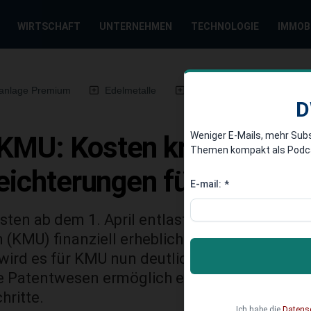
WIRTSCHAFT
UNTERNEHMEN
TECHNOLOGIE
IMMOB
anlage Premium
Edelmetalle
DWN-Magazin
Chin
D
Weniger E-Mails, mehr Sub
KMU: Kosten kräftig gese
Themen kompakt als Podcast
rleichterungen für KMU i
E-mail:
*
ten ab dem 1. April entlastet das Europäisc
(KMU) finanziell erheblich. Mit einem Nachla
rd es für KMU nun deutlich erschwinglicher,
e Patentwesen ermöglich einen entscheidend
hritte.
Ich habe die
Datens