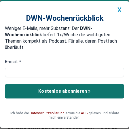
X
DWN-Wochenrückblick
Weniger E-Mails, mehr Substanz: Der
DWN-
Geldanlage Premium
Newsticker
MEIN DWN:
Wochenrückblick
liefert 1x/Woche die wichtigsten
Edelmetalle
DWN-Magazin
China
Themen kompakt als Podcast. Für alle, deren Postfach
überläuft.
DWN-Wochenrückblick
Auto Premium
Neurotechnologie und
E-mail:
*
Transhumanismus: Fortschritt,
Chancen und Herausforderungen
Kostenlos abonnieren »
Wie sind die aktuellen Trends und potenziellen
Auswirkungen von Neurotechnologie? Neben der
Künstlichen Intelligenz entwickelt sich dieser
Bereich gerade rasant und bietet neue
Ich habe die
Datenschutzerklärung
sowie die
AGB
gelesen und erkläre
mich einverstanden.
Möglichkeiten vor allem im medizinischen
Bereich. Gleichzeitig gibt es aber auch vieles zu