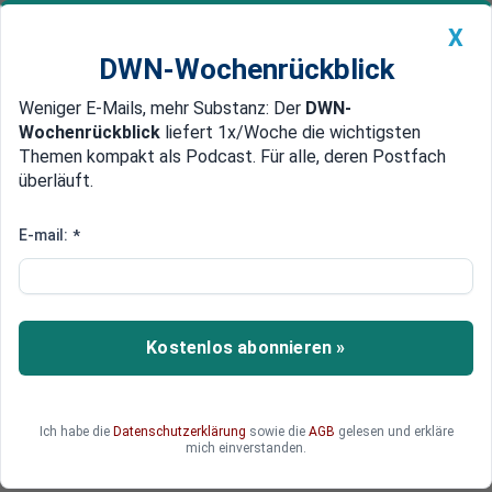
X
DWN-Wochenrückblick
Weniger E-Mails, mehr Substanz: Der
DWN-
Geldanlage Premium
Newsticker
MEIN DWN:
Wochenrückblick
liefert 1x/Woche die wichtigsten
Edelmetalle
DWN-Magazin
China
Themen kompakt als Podcast. Für alle, deren Postfach
überläuft.
DWN-Wochenrückblick
Auto Premium
Zollstreit um E-Autos: Peking
E-mail:
*
und Brüssel wollen verhandeln
Eine Eskalation im Handelsstreit ist abgewendet,
zumindest vorerst: Die EU und China wollen
Kostenlos abonnieren »
bezüglich Zöllen auf chinesische Elektroautos
miteinander verhandeln. Die Industrie warnt vor
einem verfrühten Einlenken.
Ich habe die
Datenschutzerklärung
sowie die
AGB
gelesen und erkläre
mich einverstanden.