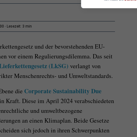
3 min
:00
Lesezeit:
rkettengesetz und der bevorstehenden EU-
rmen vor einem Regulierungsdilemma. Das seit
Lieferkettengesetz (LkSG)
verlangt von
rikter Menschenrechts- und Umweltstandards.
Corporate Sustainability Due
 Ebene die
in Kraft. Diese im April 2024 verabschiedeten
enrechtliche und umweltbezogene
derungen an einen Klimaplan. Beide Gesetze
rscheiden sich jedoch in ihren Schwerpunkten