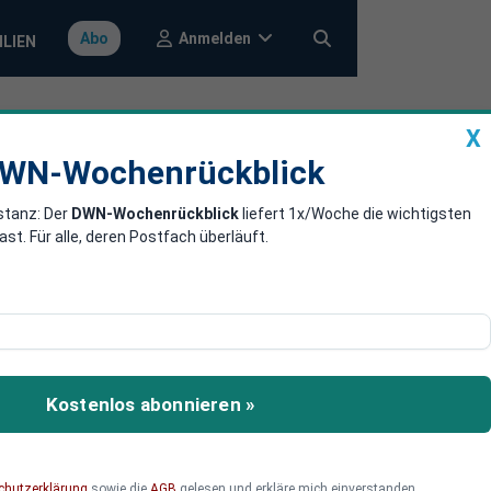
Anmelden
Abo
ILIEN
X
a
DWN-Wochenrückblick
WN-Wochenrückblick
stanz: Der
DWN-Wochenrückblick
liefert 1x/Woche die wichtigsten
ppelbelastung
. Für alle, deren Postfach überläuft.
n: Das deutsche
rtschaftlichen Nachteilen
Kostenlos abonnieren »
lagen erfordern
chutzerklärung
sowie die
AGB
gelesen und erkläre mich einverstanden.