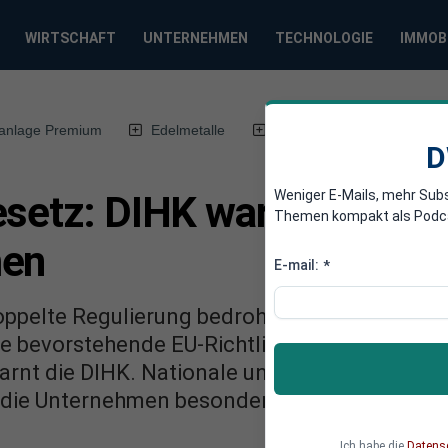
WIRTSCHAFT
UNTERNEHMEN
TECHNOLOGIE
IMMOB
anlage Premium
Edelmetalle
DWN-Magazin
Chin
D
Weniger E-Mails, mehr Sub
esetz: DIHK warnt vor Do
Themen kompakt als Podcast
men
E-mail:
*
ppelte Regulierung bedrohen deutsche Firme
e bevorstehende EU-Richtlinie könnten zu wi
arnt die DIHK. Nationale und europäische Auf
die Unternehmen besonders belastet.
Ich habe die
Datens