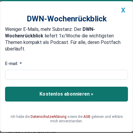
X
DWN-Wochenrückblick
Weniger E-Mails, mehr Substanz: Der
DWN-
Geldanlage Premium
Newsticker
MEIN DWN:
Wochenrückblick
liefert 1x/Woche die wichtigsten
Edelmetalle
DWN-Magazin
China
Themen kompakt als Podcast. Für alle, deren Postfach
überläuft.
DWN-Wochenrückblick
Auto Premium
Haushaltsstreit der Ampel-
E-mail:
*
Koalition: Was steckt eigentlich
dahinter?
Kostenlos abonnieren »
In dieser Woche steht die Ampel-Koalition vor der
Herausforderung, noch fünf Milliarden Euro für
den Bundeshaushalt 2025 zu finden. Auf den
ersten Blick scheint dies eine lösbare Aufgabe,
Ich habe die
Datenschutzerklärung
sowie die
AGB
gelesen und erkläre
mich einverstanden.
doch der Haushaltsstreit in der Koalition ist
längst tiefergehend.