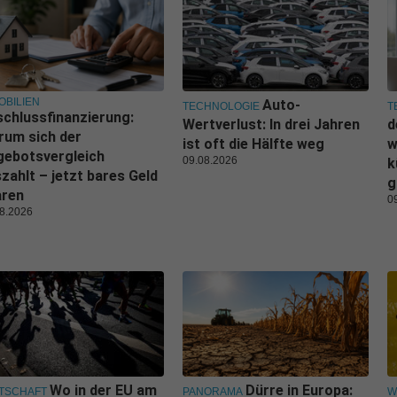
OBILIEN
Auto-
TECHNOLOGIE
T
chlussfinanzierung:
Wertverlust: In drei Jahren
d
rum sich der
ist oft die Hälfte weg
w
gebotsvergleich
09.08.2026
k
zahlt – jetzt bares Geld
g
aren
0
8.2026
Wo in der EU am
Dürre in Europa:
TSCHAFT
PANORAMA
W