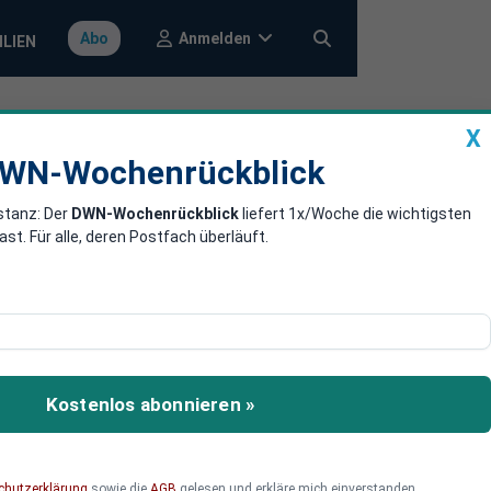
Anmelden
Abo
ILIEN
X
a
DWN-Wochenrückblick
WN-Wochenrückblick
stanz: Der
DWN-Wochenrückblick
liefert 1x/Woche die wichtigsten
le auf E-Autos
. Für alle, deren Postfach überläuft.
en, so die EU-
müssen diese jedoch
Kostenlos abonnieren »
lle auf chinesische E-
chutzerklärung
sowie die
AGB
gelesen und erkläre mich einverstanden.