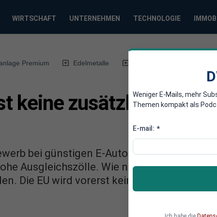
WIRTSCHAFT
UNTERNEHMEN
TECHNOLOGIE
IMMOB
anlage Premium
Edelmetalle
DWN-Magazin
Chin
D
Weniger E-Mails, mehr Sub
st keine zusätzlichen Zöl
Themen kompakt als Podcast
E-mail:
*
ewerb bei günstigen E-Autos durch Subvention
ohe Ausgleichszölle. Wie nun bekannt wird, 
en. Die EU wird vorerst keine zusätzlichen Zö
Ich habe die
Datens