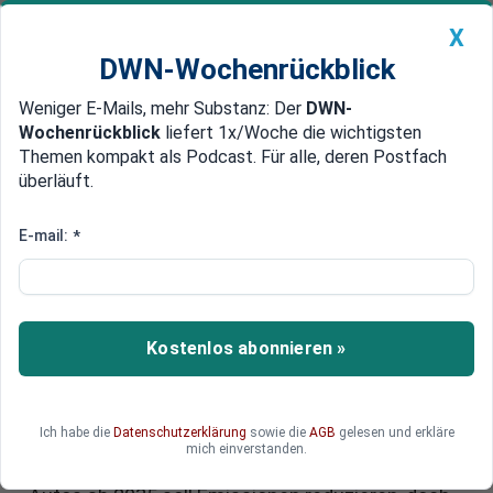
X
DWN-Wochenrückblick
Weniger E-Mails, mehr Substanz: Der
DWN-
Geldanlage Premium
Newsticker
MEIN DWN:
Wochenrückblick
liefert 1x/Woche die wichtigsten
Edelmetalle
DWN-Magazin
China
Themen kompakt als Podcast. Für alle, deren Postfach
überläuft.
DWN-Wochenrückblick
Auto Premium
EU-Zölle auf chinesische
E-mail:
*
Elektrofahrzeuge: Ein
Widerspruch im Kampf gegen
den Klimawandel?
Kostenlos abonnieren »
Die Europäische Union positioniert sich als
Vorreiter im Kampf gegen den Klimawandel, ihre
Ich habe die
Datenschutzerklärung
sowie die
AGB
gelesen und erkläre
jüngsten Entscheidungen werfen allerdings
mich einverstanden.
Fragen auf. Ein Verbot von CO2-emittierenden