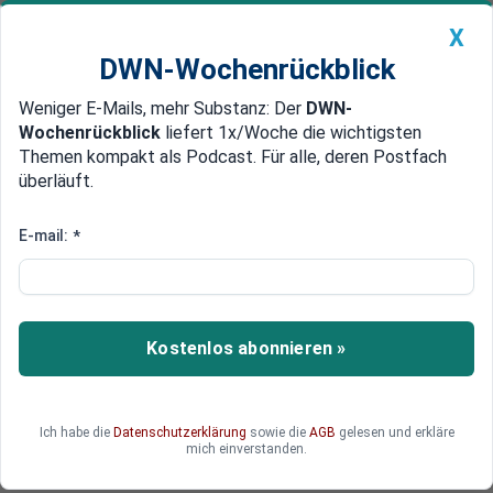
X
DWN-Wochenrückblick
Weniger E-Mails, mehr Substanz: Der
DWN-
Geldanlage Premium
Newsticker
MEIN DWN:
Wochenrückblick
liefert 1x/Woche die wichtigsten
Edelmetalle
DWN-Magazin
China
Themen kompakt als Podcast. Für alle, deren Postfach
überläuft.
DWN-Wochenrückblick
Auto Premium
Nach Solingen: Experten halten
E-mail:
*
Grenzschließung durch Notlage
für möglich
Kostenlos abonnieren »
Kann Deutschland eine „Notlage“ erklären, um
gegebenenfalls EU-Recht auszuhebeln und
Menschen an den Grenzen zurückzuweisen, wie
CDU-Chef Merz vorschlägt? Experten schließen
Ich habe die
Datenschutzerklärung
sowie die
AGB
gelesen und erkläre
mich einverstanden.
die Möglichkeit nicht aus.