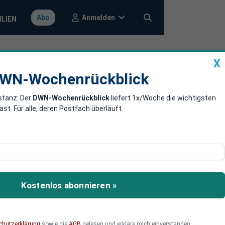
Anmelden
Abo
ILIEN
X
a
DWN-Wochenrückblick
WN-Wochenrückblick
stanz: Der
DWN-Wochenrückblick
liefert 1x/Woche die wichtigsten
szeit oder
. Für alle, deren Postfach überläuft.
eber ihren Mitarbeitern
ifo Instituts und des
Kostenlos abonnieren »
 Einführung dieser
an, dass sie in ihrem
chutzerklärung
sowie die
AGB
gelesen und erkläre mich einverstanden.