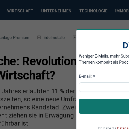
WIRTSCHAFT
UNTERNEHMEN
TECHNOLOGIE
IMMOB
anlage Premium
Edelmetalle
DWN-Magazin
Chin
D
Weniger E-Mails, mehr Sub
he: Revolution der Arbeit
Themen kompakt als Podcast
 Wirtschaft?
E-mail:
*
 Jahres erlaubten 11 % der deutschen Arbeitg
tszeiten, so eine neue Umfrage des deutschen 
rnehmens Randstad. Zwei Prozent planen die
nt ziehen sie in Erwägung und ein Drittel gibt 
ührbar ist.
Ich habe die
Datens