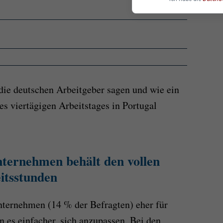
die deutschen Arbeitgeber sagen und wie ein
es viertägigen Arbeitstages in Portugal
nternehmen behält den vollen
itsstunden
nternehmen (14 % der Befragten) eher für
n es einfacher, sich anzupassen. Bei den