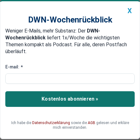
X
DWN-Wochenrückblick
Weniger E-Mails, mehr Substanz: Der
DWN-
Geldanlage Premium
Newsticker
MEIN DWN:
Wochenrückblick
liefert 1x/Woche die wichtigsten
Edelmetalle
DWN-Magazin
China
Themen kompakt als Podcast. Für alle, deren Postfach
überläuft.
DWN-Wochenrückblick
Auto Premium
75 Jahre China: Wohin steuert
E-mail:
*
die Volksrepublik?
Staatschef Xi Jinping verfolgt das Ziel, China bis
2049 als dominierende Weltmacht zu etablieren.
Kostenlos abonnieren »
Doch Konflikte, Kriege und wirtschaftliche
Herausforderungen behindern diesen Plan. Wie
beeinflusst das die Politik Chinas?
Ich habe die
Datenschutzerklärung
sowie die
AGB
gelesen und erkläre
mich einverstanden.