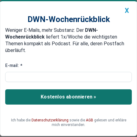
X
DWN-Wochenrückblick
Weniger E-Mails, mehr Substanz: Der
DWN-
Geldanlage Premium
Newsticker
MEIN DWN:
Wochenrückblick
liefert 1x/Woche die wichtigsten
Edelmetalle
DWN-Magazin
China
Themen kompakt als Podcast. Für alle, deren Postfach
überläuft.
DWN-Wochenrückblick
Auto Premium
Ein neuer China-Schock? Wie
E-mail:
*
neue Exportwellen aus China die
deutsche Industrie treffen
könnten
Kostenlos abonnieren »
Chinas Wirtschaft scheint dieser Tage
unberechenbar. Nun könnte ein neuer China-
Ich habe die
Datenschutzerklärung
sowie die
AGB
gelesen und erkläre
Schock die Kernindustrie Europas bedrohen. Wie
mich einverstanden.
groß ist die Gefahr für Deutschland?