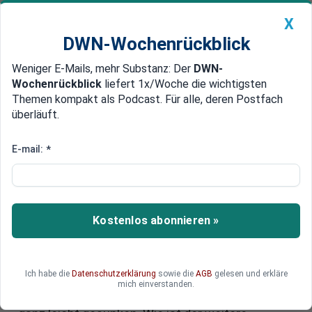
X
DWN-Wochenrückblick
Weniger E-Mails, mehr Substanz: Der
DWN-
Geldanlage Premium
Newsticker
MEIN DWN:
Wochenrückblick
liefert 1x/Woche die wichtigsten
Edelmetalle
DWN-Magazin
China
Themen kompakt als Podcast. Für alle, deren Postfach
überläuft.
DWN-Wochenrückblick
Auto Premium
Herbstbelebung am
E-mail:
*
Arbeitsmarkt fällt aus, mehr
Kurzarbeit und weniger offene
Stellen
Kostenlos abonnieren »
Die Folgen der schwachen Konjunktur machen
sich immer deutlicher auf dem Arbeitsmarkt
Ich habe die
Datenschutzerklärung
sowie die
AGB
gelesen und erkläre
bemerkbar. Im Oktober ist die Zahl der
mich einverstanden.
Arbeitslosen im Vergleich zum Vormonat nur