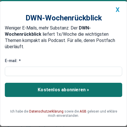
X
DWN-Wochenrückblick
Weniger E-Mails, mehr Substanz: Der
DWN-
Geldanlage Premium
Newsticker
MEIN DWN:
Wochenrückblick
liefert 1x/Woche die wichtigsten
Edelmetalle
DWN-Magazin
China
Themen kompakt als Podcast. Für alle, deren Postfach
überläuft.
DWN-Wochenrückblick
Auto Premium
AfD verhilft CDU-Anträgen in
E-mail:
*
Europaparlament zu Mehrheit
Eine CDU-Europaabgeordnete will Änderungen an
einem EU-Waldschutzgesetz. AfD-Politiker
Kostenlos abonnieren »
unterstützen das. Steht die sogenannte
Brandmauer?
Ich habe die
Datenschutzerklärung
sowie die
AGB
gelesen und erkläre
mich einverstanden.