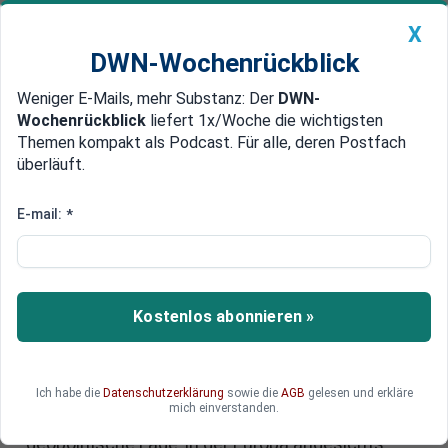
X
DWN-Wochenrückblick
Weniger E-Mails, mehr Substanz: Der
DWN-
Geldanlage Premium
Newsticker
MEIN DWN:
Wochenrückblick
liefert 1x/Woche die wichtigsten
Edelmetalle
DWN-Magazin
China
Themen kompakt als Podcast. Für alle, deren Postfach
überläuft.
DWN-Wochenrückblick
Auto Premium
Trump und die Nato-Ausgaben
E-mail:
*
Trump müsse bei Nato-Ausgaben vorlegen,
fordert der britische Außenminister David
Lammy. Während Trump von den Nato-
Kostenlos abonnieren »
Mitgliedern verlangt, ihre Verteidigungsausgaben
auf fünf Prozent des BIP zu erhöhen, gibt die USA
selbst nur 3,38 Prozent aus. Lammy verlangt von
Ich habe die
Datenschutzerklärung
sowie die
AGB
gelesen und erkläre
Trump einen konkreten Plan, wie dieses Ziel
mich einverstanden.
erreicht werden soll. Hintergrund ist die
geopolitische Lage, in der Europa angesichts