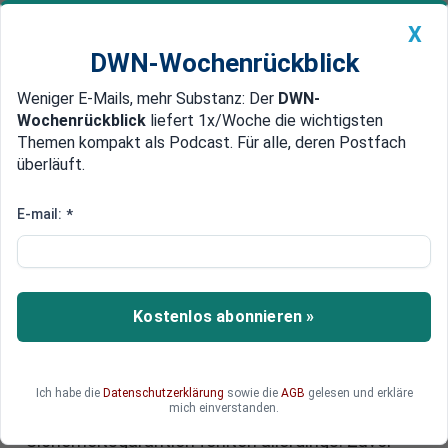
X
DWN-Wochenrückblick
Weniger E-Mails, mehr Substanz: Der
DWN-
Geldanlage Premium
Newsticker
MEIN DWN:
Wochenrückblick
liefert 1x/Woche die wichtigsten
Edelmetalle
DWN-Magazin
China
Themen kompakt als Podcast. Für alle, deren Postfach
überläuft.
DWN-Wochenrückblick
Auto Premium
Keir Starmer besucht Ukraine:
E-mail:
*
Sicherheitsabkommen mit
Selenskyj unterzeichnet
Kostenlos abonnieren »
Großbritanniens Premierminister Keir Starmer ist
in Kiew, um ein Sicherheits- und
Handelsabkommen mit der Ukraine zu
unterzeichnen. Selenskyj begrüßte die Vertiefung
Ich habe die
Datenschutzerklärung
sowie die
AGB
gelesen und erkläre
mich einverstanden.
der militärischen Zusammenarbeit beider Länder.
Sicherheitsgarantien fehlten allerdings. Zuvor