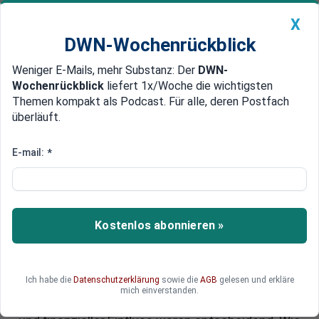
X
DWN-Wochenrückblick
Weniger E-Mails, mehr Substanz: Der
DWN-
Geldanlage Premium
Newsticker
MEIN DWN:
Wochenrückblick
liefert 1x/Woche die wichtigsten
Edelmetalle
DWN-Magazin
China
Themen kompakt als Podcast. Für alle, deren Postfach
überläuft.
DWN-Wochenrückblick
Auto Premium
Trump-Regierung: TV-
E-mail:
*
Moderator, Milliardär, Radikale -
wer sind die mächtigsten Köpfe
in Trumps Team?
Kostenlos abonnieren »
Die Auswahl der Kandidaten für zentrale
Regierungspositionen folgte bei der Trump-
Ich habe die
Datenschutzerklärung
sowie die
AGB
gelesen und erkläre
Amtseinführung besonderen Kriterien:
mich einverstanden.
Medienwirksamkeit, unerschütterliche Loyalität