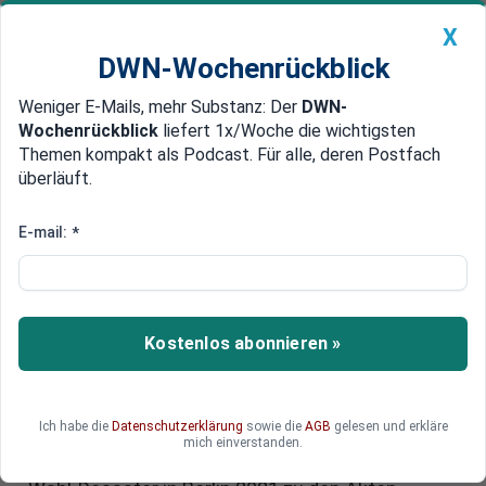
X
DWN-Wochenrückblick
Weniger E-Mails, mehr Substanz: Der
DWN-
Geldanlage Premium
Newsticker
MEIN DWN:
Wochenrückblick
liefert 1x/Woche die wichtigsten
Edelmetalle
DWN-Magazin
China
Themen kompakt als Podcast. Für alle, deren Postfach
überläuft.
DWN-Wochenrückblick
Auto Premium
Berliner Pannenwahl 2021
E-mail:
*
abgehakt:
Verfassungsbeschwerde
erfolglos
Kostenlos abonnieren »
Falsche Stimmzettel, wenige Wahlurnen,
Schlangen vor Wahllokalen: 43 Menschen
Ich habe die
Datenschutzerklärung
sowie die
AGB
gelesen und erkläre
reichten Verfassungsbeschwerde ein. Nun legt
mich einverstanden.
das Bundesverfassungsgericht das Kapitel zum