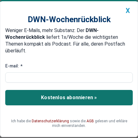
X
DWN-Wochenrückblick
Weniger E-Mails, mehr Substanz: Der
DWN-
Geldanlage Premium
Newsticker
MEIN DWN:
Wochenrückblick
liefert 1x/Woche die wichtigsten
Edelmetalle
DWN-Magazin
China
Themen kompakt als Podcast. Für alle, deren Postfach
überläuft.
DWN-Wochenrückblick
Auto Premium
Wie wähle ich bei der
E-mail:
*
Bundestagswahl? Deutschland
verweigert wahlberechtigten
Auslandsdeutschen ihre Stimme
Kostenlos abonnieren »
abzugeben
Mehrere Auslandsdeutsche berichten, zu spät
Ich habe die
Datenschutzerklärung
sowie die
AGB
gelesen und erkläre
mich einverstanden.
oder bislang noch gar keine Wahlunterlagen
erhalten zu haben. Nun drohen die Stimmen