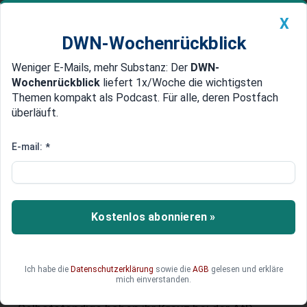
X
DWN-Wochenrückblick
Weniger E-Mails, mehr Substanz: Der
DWN-
Geldanlage Premium
Newsticker
MEIN DWN:
Wochenrückblick
liefert 1x/Woche die wichtigsten
Edelmetalle
DWN-Magazin
China
Themen kompakt als Podcast. Für alle, deren Postfach
überläuft.
DWN-Wochenrückblick
Auto Premium
Wirtschaft: Selbstständige
E-mail:
*
wählen AfD und wollen kein
„weiter so“ - ein Warnzeichen für
die Ampelpolitik
Kostenlos abonnieren »
Die Ergebnisse der Landtagswahlen in Sachsen
und Thüringen sind auch eine Abrechnung mit
Ich habe die
Datenschutzerklärung
sowie die
AGB
gelesen und erkläre
der verfehlten Wirtschaftspolitik der Ampel-
mich einverstanden.
Koalition in Berlin. Viele Unternehmer und