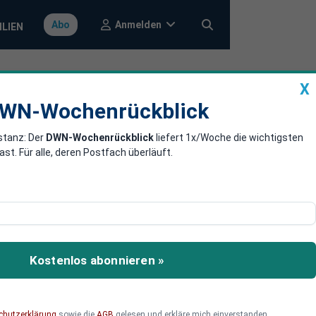
Anmelden
Abo
ILIEN
X
a
DWN-Wochenrückblick
WN-Wochenrückblick
stanz: Der
DWN-Wochenrückblick
liefert 1x/Woche die wichtigsten
timeter Nato-
. Für alle, deren Postfach überläuft.
che Wende für Deutschland
kanter Kraftakt?
Kostenlos abonnieren »
chutzerklärung
sowie die
AGB
gelesen und erkläre mich einverstanden.