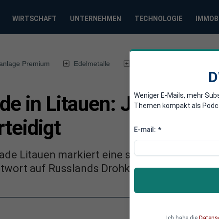
WIRTSCHAFT
UNTERNEHMEN
TECHNOLOGIE
IMMOB
anlage Premium
Edelmetalle
DWN-Magazin
Chin
D
Weniger E-Mails, mehr Sub
de in Litauen: Jeder Zen
Themen kompakt als Podcast
rteidigt
E-mail:
*
gade Litauen markiert eine sicherheitspolitis
ntwort auf Russlands Drohkulisse oder ein ris
Ich habe die
Datens