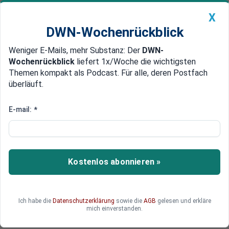
X
DWN-Wochenrückblick
Weniger E-Mails, mehr Substanz: Der
DWN-
Geldanlage Premium
Newsticker
MEIN DWN:
Wochenrückblick
liefert 1x/Woche die wichtigsten
Edelmetalle
DWN-Magazin
China
Themen kompakt als Podcast. Für alle, deren Postfach
überläuft.
DWN-Wochenrückblick
Auto Premium
Merz bei Trump: Was der USA-
E-mail:
*
Besuch des Bundeskanzlers
wirklich brachte
Kostenlos abonnieren »
Der Kanzler trifft den US-Präsidenten in
Washington. Freundliche Worte gab es viele –
doch was bleibt nach dem Besuch von Merz bei
Trump politisch wirklich hängen?
Ich habe die
Datenschutzerklärung
sowie die
AGB
gelesen und erkläre
mich einverstanden.