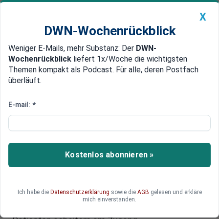
X
DWN-Wochenrückblick
Weniger E-Mails, mehr Substanz: Der
DWN-
Geldanlage Premium
Newsticker
MEIN DWN:
Wochenrückblick
liefert 1x/Woche die wichtigsten
Edelmetalle
DWN-Magazin
China
Themen kompakt als Podcast. Für alle, deren Postfach
überläuft.
DWN-Wochenrückblick
Auto Premium
Elektronische Patientenakte
E-mail:
*
(ePA): Zugang soll durch
leichteres Anmelden und Video-
Identverfahren einfacher werden
Kostenlos abonnieren »
Millionen Versicherte besitzen sie bereits – aber
nutzen sie kaum: die E-Patientenakte. Dabei
Ich habe die
Datenschutzerklärung
sowie die
AGB
gelesen und erkläre
verspricht sie mehr Transparenz und Kontrolle
mich einverstanden.
über Untersuchungsergebnisse. Doch viele