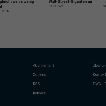
gleichsweise wenig
Wall-Street-Giganten an
h
06.08.2026
0
d
8.2026
Abonnement
Über un
Cookies
Kontak
RSS
DWN - 
Karriere