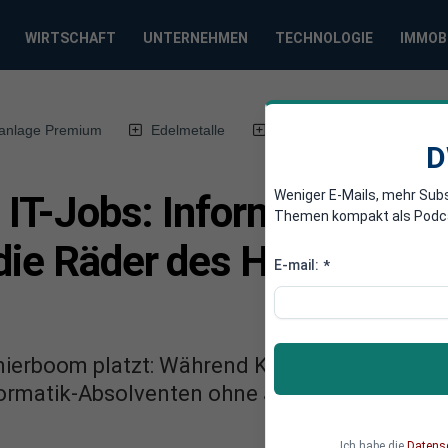
WIRTSCHAFT
UNTERNEHMEN
TECHNOLOGIE
IMMOB
anlage Premium
Edelmetalle
DWN-Magazin
Chin
D
Weniger E-Mails, mehr Sub
t IT-Jobs: Informatik-Abs
Themen kompakt als Podcast
 die Räder des Hypes um 
E-mail:
*
rboom platzt: Während Konzerne Milliarden i
ormatik-Absolventen ohne Job da – und land
Ich habe die
Datens