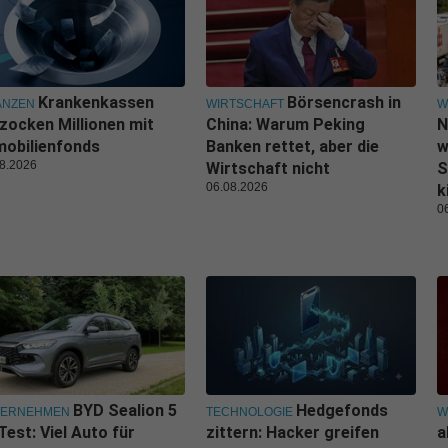
Krankenkassen
Börsencrash in
ANZEN
WIRTSCHAFT
W
zocken Millionen mit
China: Warum Peking
N
obilienfonds
Banken rettet, aber die
w
8.2026
Wirtschaft nicht
S
06.08.2026
k
0
BYD Sealion 5
Hedgefonds
TERNEHMEN
TECHNOLOGIE
W
Test: Viel Auto für
zittern: Hacker greifen
a