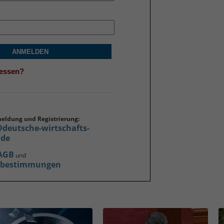
ANMELDEN
gessen?
meldung und Registrierung:
@deutsche-wirtschafts-
.de
AGB
und
zbestimmungen