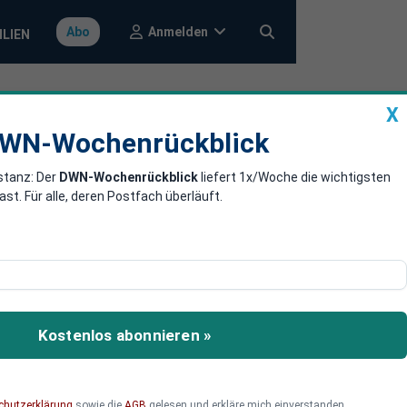
Anmelden
Abo
ILIEN
X
a
DWN-Wochenrückblick
WN-Wochenrückblick
stanz: Der
DWN-Wochenrückblick
liefert 1x/Woche die wichtigsten
olventen
. Für alle, deren Postfach überläuft.
Künstliche
n Künstliche Intelligenz
Kostenlos abonnieren »
en im Schnellrestaurant
chutzerklärung
sowie die
AGB
gelesen und erkläre mich einverstanden.