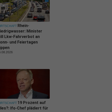
Rhein-
IRTSCHAFT
iedrigwasser: Minister
ill Lkw-Fahrverbot an
onn- und Feiertagen
ippen
6.08.2026
19 Prozent auf
IRTSCHAFT
lles?: Ifo-Chef plädiert für