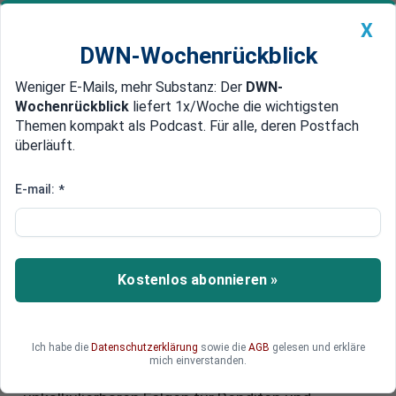
X
DWN-Wochenrückblick
Weniger E-Mails, mehr Substanz: Der
DWN-
Geldanlage Premium
Newsticker
MEIN DWN:
Wochenrückblick
liefert 1x/Woche die wichtigsten
Edelmetalle
DWN-Magazin
China
Themen kompakt als Podcast. Für alle, deren Postfach
überläuft.
DWN-Wochenrückblick
Auto Premium
Europa: Anleihenmarkt vor
E-mail:
*
Umbruch – niederländische
Rentenreform treibt Renditen
langfristiger Anleihen nach oben
Kostenlos abonnieren »
Die niederländische Rentenreform droht, den
europäischen Anleihenmarkt mit einer Welle von
Ich habe die
Datenschutzerklärung
sowie die
AGB
gelesen und erkläre
zwei Billionen Euro auf den Kopf zu stellen. Fonds
mich einverstanden.
müssen massenhaft Swaps auflösen – mit