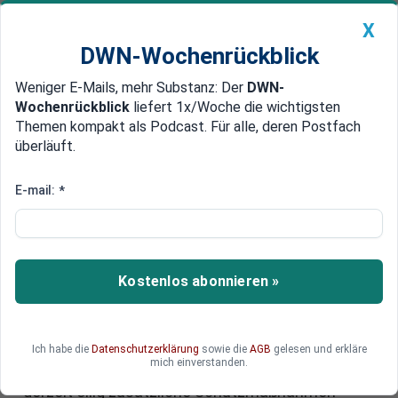
X
DWN-Wochenrückblick
Weniger E-Mails, mehr Substanz: Der
DWN-
Geldanlage Premium
Newsticker
MEIN DWN:
Wochenrückblick
liefert 1x/Woche die wichtigsten
Edelmetalle
DWN-Magazin
China
Themen kompakt als Podcast. Für alle, deren Postfach
überläuft.
DWN-Wochenrückblick
Auto Premium
Nato rüstet auf: Bündnis
E-mail:
*
verstärkt Luftabwehr wegen
russischer Drohnen
Kostenlos abonnieren »
Angesichts wiederholter mutmaßlicher
Verletzungen des Nato-Luftraums durch
russische Militärdrohnen intensivieren die
Bündnisstaaten ihre Planungen für eine stärkere
Ich habe die
Datenschutzerklärung
sowie die
AGB
gelesen und erkläre
mich einverstanden.
Sicherung der Ostflanke. Militärstrategen prüfen
derzeit eilig zusätzliche Schutzmaßnahmen –