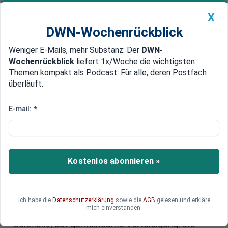
X
DWN-Wochenrückblick
Weniger E-Mails, mehr Substanz: Der
DWN-
Geldanlage Premium
Newsticker
MEIN DWN:
Wochenrückblick
liefert 1x/Woche die wichtigsten
Edelmetalle
DWN-Magazin
China
Themen kompakt als Podcast. Für alle, deren Postfach
überläuft.
DWN-Wochenrückblick
Auto Premium
Nato-Luftraum: Moskaus
E-mail:
*
Drohnen provozieren gefährliche
Eskalation
Kostenlos abonnieren »
Russische Drohnen dringen tief in den Nato-
Luftraum ein, erstmals greifen westliche Jets
ein. Polen ruft nach Hilfe, Kanzler Merz warnt vor
einer neuen Qualität des Krieges. Während
Ich habe die
Datenschutzerklärung
sowie die
AGB
gelesen und erkläre
mich einverstanden.
Trump rätselhafte Botschaften sendet, drängt
Selenskyj auf gemeinsame Verteidigung. Die