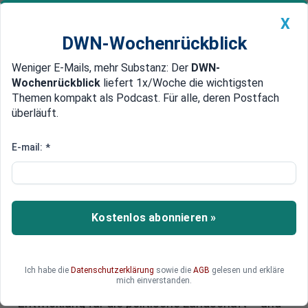
X
DWN-Wochenrückblick
Weniger E-Mails, mehr Substanz: Der
DWN-
Geldanlage Premium
Newsticker
MEIN DWN:
Wochenrückblick
liefert 1x/Woche die wichtigsten
Edelmetalle
DWN-Magazin
China
Themen kompakt als Podcast. Für alle, deren Postfach
überläuft.
DWN-Wochenrückblick
Auto Premium
Sonntagsfrage: AfD gleichauf
E-mail:
*
mit Union im ZDF-
Politbarometer
Kostenlos abonnieren »
Das aktuelle ZDF-Politbarometer sorgt für
Schlagzeilen: Union und AfD liegen in der
Sonntagsfrage erstmals gleichauf. Während die
AfD Rekordwerte erreicht, zeigen sich zugleich
Ich habe die
Datenschutzerklärung
sowie die
AGB
gelesen und erkläre
mich einverstanden.
klare Vorbehalte. Welche Folgen hat diese
Entwicklung für die politische Landschaft – und