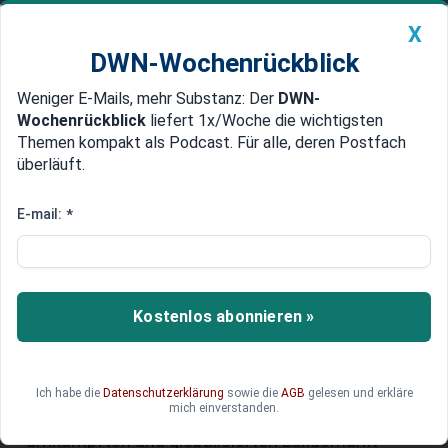
X
DWN-Wochenrückblick
Weniger E-Mails, mehr Substanz: Der
DWN-
Geldanlage Premium
Newsticker
MEIN DWN:
Wochenrückblick
liefert 1x/Woche die wichtigsten
Edelmetalle
DWN-Magazin
China
Themen kompakt als Podcast. Für alle, deren Postfach
überläuft.
DWN-Wochenrückblick
Auto Premium
Leo: Loewe Luxus-Kopfhörer
E-mail:
*
kostet 100.000 Euro – geht der
Plan des TV-Herstellers auf?
Kostenlos abonnieren »
Der TV-Hersteller Loewe überrascht mit einer
radikalen Neuausrichtung: Statt nur Fernseher
setzt das Traditionsunternehmen auf Luxus-
Kopfhörer, die Preise in ungeahnte Höhen treiben.
Ich habe die
Datenschutzerklärung
sowie die
AGB
gelesen und erkläre
mich einverstanden.
Doch gelingt es Loewe, sich in einem
umkämpften und globalisierten Luxusmarkt