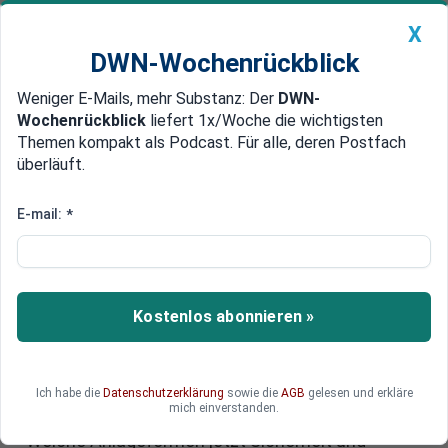
X
DWN-Wochenrückblick
Weniger E-Mails, mehr Substanz: Der
DWN-
Geldanlage Premium
Newsticker
MEIN DWN:
Wochenrückblick
liefert 1x/Woche die wichtigsten
Edelmetalle
DWN-Magazin
China
Themen kompakt als Podcast. Für alle, deren Postfach
überläuft.
DWN-Wochenrückblick
Auto Premium
Gold, Anleihen, Tagesgeld: Wo
E-mail:
*
Ihr Geld heute noch sicher ist
und Rendite bringt
Kostenlos abonnieren »
Krisen, Kriege, Inflation: Die großen Verwerfungen
unserer Zeit beeinflussen auch
Investitionspläne. Während Kleinanleger auf
Tagesgeld und ETFs setzen, müssen
Ich habe die
Datenschutzerklärung
sowie die
AGB
gelesen und erkläre
mich einverstanden.
Unternehmer Millionenvermögen schützen.
Welche Anlageformen jetzt Sicherheit und