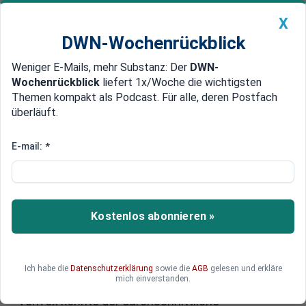
X
DWN-Wochenrückblick
Weniger E-Mails, mehr Substanz: Der
DWN-
Geldanlage Premium
Newsticker
MEIN DWN:
Wochenrückblick
liefert 1x/Woche die wichtigsten
Edelmetalle
DWN-Magazin
China
Themen kompakt als Podcast. Für alle, deren Postfach
überläuft.
DWN-Wochenrückblick
Auto Premium
Milliardenzuschuss senkt
E-mail:
*
Strompreise ab 2026 um rund
vier Prozent
Kostenlos abonnieren »
Ab 2026 sollen Verbraucherinnen und
Verbraucher in Deutschland durch einen
staatlichen Milliardenzuschuss bei den
Stromnetzgebühren spürbar entlastet werden.
Ich habe die
Datenschutzerklärung
sowie die
AGB
gelesen und erkläre
mich einverstanden.
Nach Berechnungen des Vergleichsportals
Verivox könnte der durchschnittliche