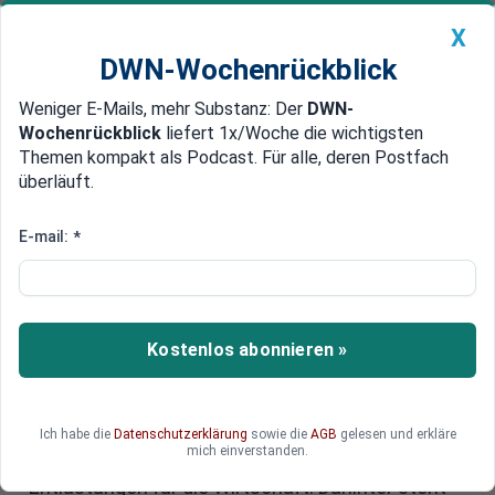
X
DWN-Wochenrückblick
Weniger E-Mails, mehr Substanz: Der
DWN-
Geldanlage Premium
Newsticker
MEIN DWN:
Wochenrückblick
liefert 1x/Woche die wichtigsten
Edelmetalle
DWN-Magazin
China
Themen kompakt als Podcast. Für alle, deren Postfach
überläuft.
DWN-Wochenrückblick
Auto Premium
Bürokratieabbau verhindert:
E-mail:
*
Warum Brüssel lieber Ideologie
als Wirtschaft fördert
Kostenlos abonnieren »
Ein Signal gegen Wachstum: Das EU-Parlament
hat den geplanten Bürokratieabbau für
Unternehmen gestoppt – ausgerechnet jene
Parteien, die sich soziale Gerechtigkeit auf die
Ich habe die
Datenschutzerklärung
sowie die
AGB
gelesen und erkläre
mich einverstanden.
Fahnen schreiben, stemmen sich gegen
Entlastungen für die Wirtschaft. Dahinter steht