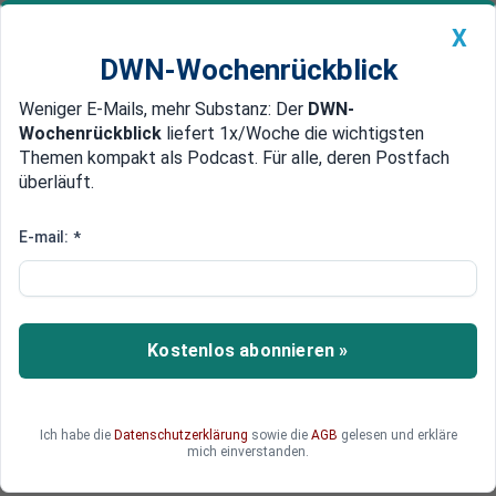
X
DWN-Wochenrückblick
Weniger E-Mails, mehr Substanz: Der
DWN-
Geldanlage Premium
Newsticker
MEIN DWN:
Wochenrückblick
liefert 1x/Woche die wichtigsten
Edelmetalle
DWN-Magazin
China
Themen kompakt als Podcast. Für alle, deren Postfach
überläuft.
DWN-Wochenrückblick
Auto Premium
Purl-Initiative: Nato hofft auf
E-mail:
*
mehr Geld für US-Waffen an die
Ukraine
Kostenlos abonnieren »
Nato-Generalsekretär Mark Rutte geht davon
aus, dass europäische Alliierten weitere US-
Waffenlieferungen für die Ukraine finanzieren.
Deutschland hat bereits zwei Milliarden Euro
Ich habe die
Datenschutzerklärung
sowie die
AGB
gelesen und erkläre
mich einverstanden.
zugesagt.