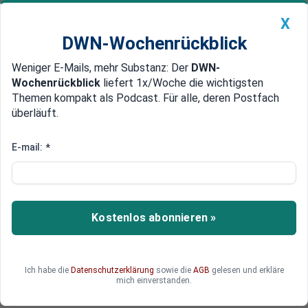
X
DWN-Wochenrückblick
Weniger E-Mails, mehr Substanz: Der
DWN-
Geldanlage Premium
Newsticker
MEIN DWN:
Wochenrückblick
liefert 1x/Woche die wichtigsten
Edelmetalle
DWN-Magazin
China
Themen kompakt als Podcast. Für alle, deren Postfach
überläuft.
DWN-Wochenrückblick
Auto Premium
Merz-Geburtstag: Gediegener
E-mail:
*
Empfang zum 70. statt "Rambo
Zambo"
Kostenlos abonnieren »
Während Bundeskanzler Friedrich Merz (CDU) an
seinem 70. Geburtstag eigentlich nur einen
normalen Arbeitstag wollte, planen Partei und
Familie doch ein besonderes Programm.
Ich habe die
Datenschutzerklärung
sowie die
AGB
gelesen und erkläre
mich einverstanden.